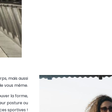
rps, mais aussi
n de vous même.
ouver la forme,
leur posture ou
es sportives !