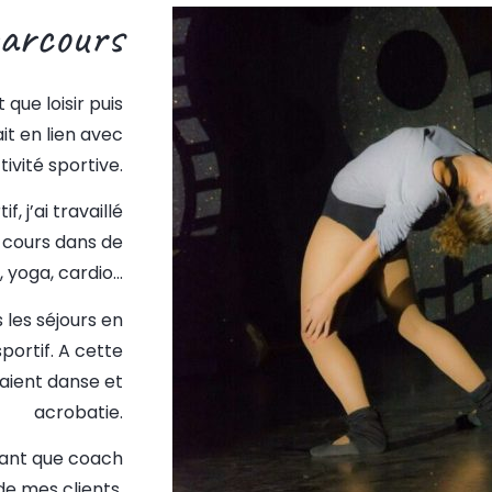
arcours
que loisir puis
it en lien avec
ctivité sportive.
 j’ai travaillé
 cours dans de
, yoga, cardio…
 les séjours en
portif. A cette
iaient danse et
acrobatie.
tant que coach
de mes clients.